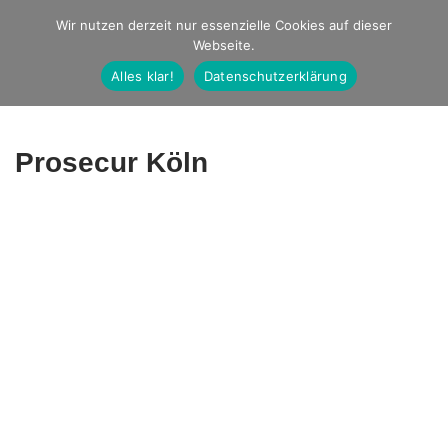
Studio Ernst
Wir nutzen derzeit nur essenzielle Cookies auf dieser
Webseite.
Fotografie
Alles klar!
Datenschutzerklärung
Prosecur Köln