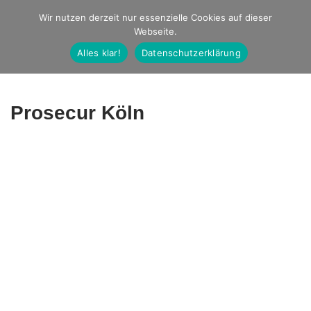
Studio Ernst
Wir nutzen derzeit nur essenzielle Cookies auf dieser
Webseite.
Fotografie
Alles klar!
Datenschutzerklärung
Prosecur Köln