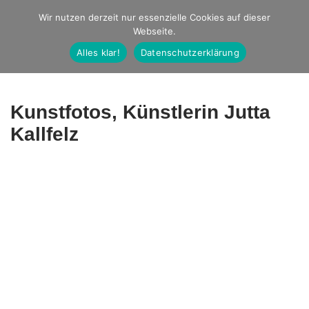
Studio Ernst
Wir nutzen derzeit nur essenzielle Cookies auf dieser
Webseite.
Fotografie
Alles klar!
Datenschutzerklärung
Kunstfotos, Künstlerin Jutta
Kallfelz