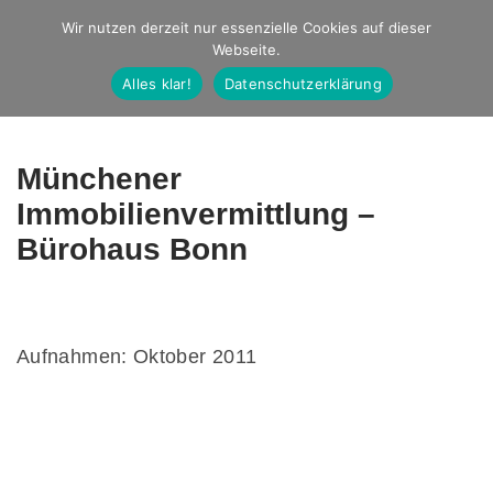
Studio Ernst
Wir nutzen derzeit nur essenzielle Cookies auf dieser
Webseite.
Fotografie
Alles klar!
Datenschutzerklärung
Münchener
Immobilienvermittlung –
Bürohaus Bonn
Aufnahmen: Oktober 2011