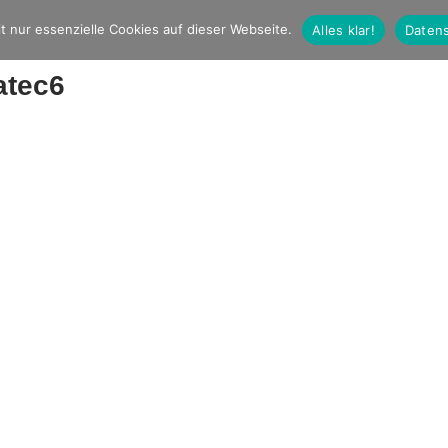
t nur essenzielle Cookies auf dieser Webseite.
Alles klar!
Datens
atec6