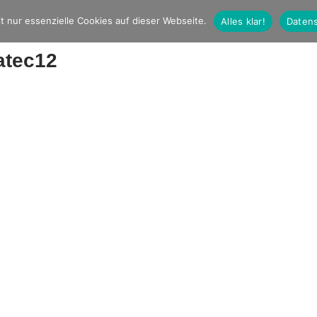
t nur essenzielle Cookies auf dieser Webseite.
Alles klar!
Datens
atec12