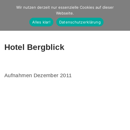
Studio Ernst
Wir nutzen derzeit nur essenzielle Cookies auf dieser
Webseite.
Fotografie
Alles klar!
Datenschutzerklärung
Hotel Bergblick
Aufnahmen Dezember 2011