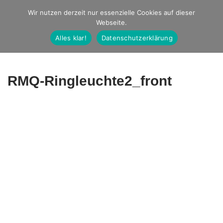
Studio Ernst
Wir nutzen derzeit nur essenzielle Cookies auf dieser
Webseite.
Fotografie
Alles klar!
Datenschutzerklärung
RMQ-Ringleuchte2_front