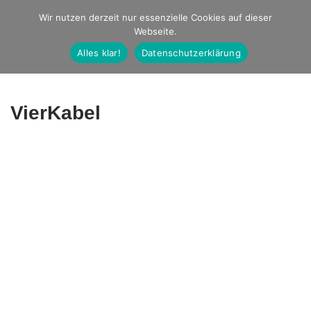
Studio Ernst
Wir nutzen derzeit nur essenzielle Cookies auf dieser
Webseite.
Fotografie
Alles klar!
Datenschutzerklärung
VierKabel