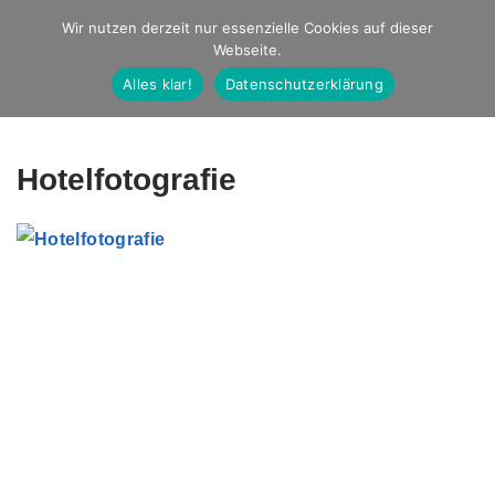
Studio Ernst
Wir nutzen derzeit nur essenzielle Cookies auf dieser
Webseite.
Fotografie
Alles klar!
Datenschutzerklärung
Hotelfotografie