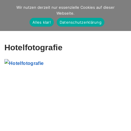
Studio Ernst
Wir nutzen derzeit nur essenzielle Cookies auf dieser
Webseite.
Fotografie
Alles klar!
Datenschutzerklärung
Hotelfotografie