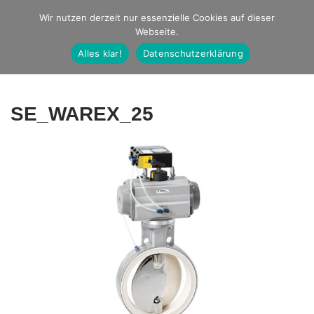
Studio Ernst
Wir nutzen derzeit nur essenzielle Cookies auf dieser
Webseite.
Fotografie
Alles klar!
Datenschutzerklärung
SE_WAREX_25