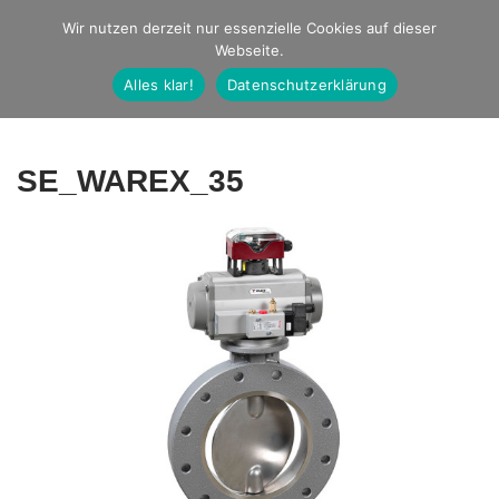
Studio Ernst
Wir nutzen derzeit nur essenzielle Cookies auf dieser
Webseite.
Fotografie
Alles klar!
Datenschutzerklärung
SE_WAREX_35