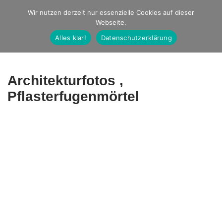
Studio Ernst
Wir nutzen derzeit nur essenzielle Cookies auf dieser
Webseite.
Fotografie
Alles klar!
Datenschutzerklärung
Architekturfotos ,
Pflasterfugenmörtel