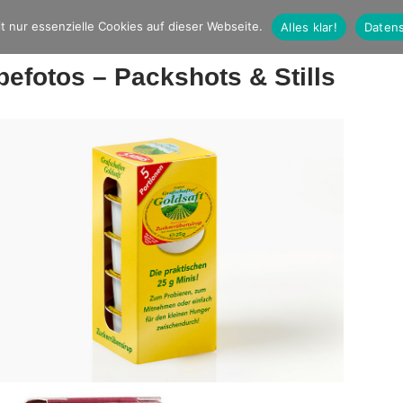
t nur essenzielle Cookies auf dieser Webseite.
Alles klar!
Datens
efotos – Packshots & Stills