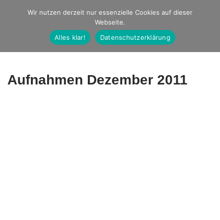
Studio Ernst
Wir nutzen derzeit nur essenzielle Cookies auf dieser
Webseite.
Fotografie
Alles klar!
Datenschutzerklärung
Aufnahmen Dezember 2011