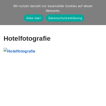
Studio Ernst
Wir nutzen derzeit nur essenzielle Cookies auf dieser
Webseite.
Fotografie
Alles klar!
Datenschutzerklärung
Hotelfotografie