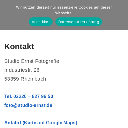
Studio Ernst
Wir nutzen derzeit nur essenzielle Cookies auf dieser
Webseite.
Fotografie
Alles klar!
Datenschutzerklärung
Kontakt
Studio Ernst Fotografie
Industriestr. 26
53359 Rheinbach
Tel. 02226 – 827 96 50
foto@studio-ernst.de
Anfahrt (Karte auf Google Maps)