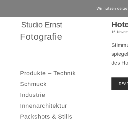
Wir nutzen derzei
Hote
Studio Ernst
15. Novem
Fotografie
Stimmu
spiege
des Ho
Produkte – Technik
Schmuck
REA
Industrie
Innenarchitektur
Packshots & Stills