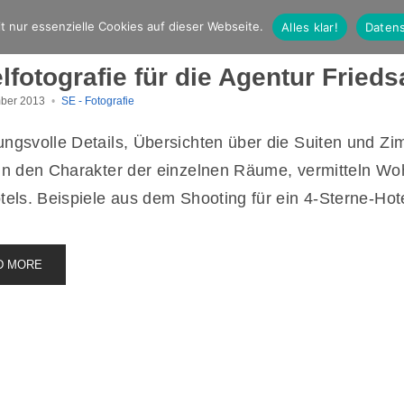
t nur essenzielle Cookies auf dieser Webseite.
Alles klar!
Datens
lfotografie für die Agentur Frie
ber 2013
SE - Fotografie
ngsvolle Details, Übersichten über die Suiten und Zim
ln den Charakter der einzelnen Räume, vermitteln Wo
tels. Beispiele aus dem Shooting für ein 4-Sterne-Hote
D MORE