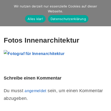
Studio Ernst
Wir nutzen derzeit nur essenzielle Cookies auf dieser
Webseite.
Fotografie
Alles klar!
Datenschutzerklärung
Fotos Innenarchitektur
Schreibe einen Kommentar
Du musst
sein, um einen Kommentar
angemeldet
abzugeben.