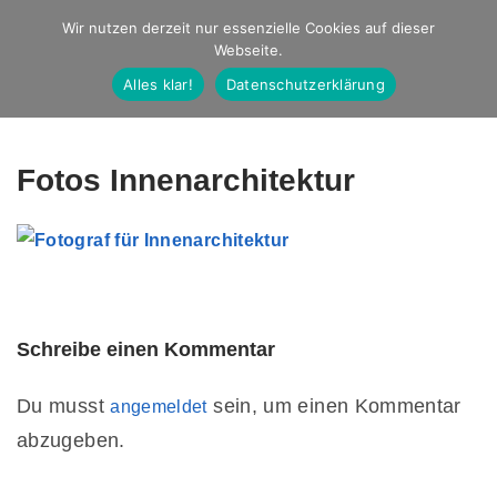
Studio Ernst
Wir nutzen derzeit nur essenzielle Cookies auf dieser
Webseite.
Fotografie
Alles klar!
Datenschutzerklärung
Fotos Innenarchitektur
Schreibe einen Kommentar
Du musst
sein, um einen Kommentar
angemeldet
abzugeben.