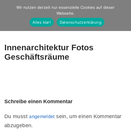
Studio Ernst
Wir nutzen derzeit nur essenzielle Cookies auf dieser
Webseite.
Fotografie
Alles klar!
Datenschutzerklärung
Innenarchitektur Fotos
Geschäftsräume
Schreibe einen Kommentar
Du musst
sein, um einen Kommentar
angemeldet
abzugeben.