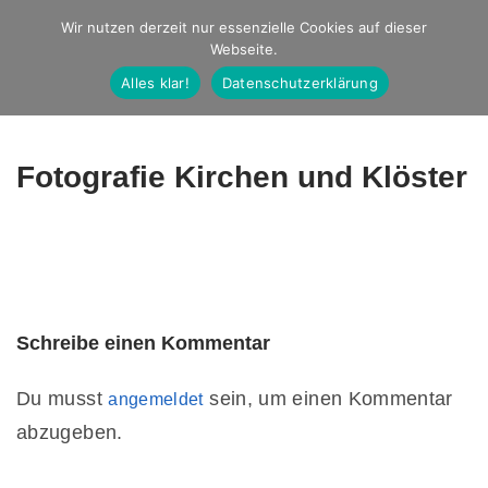
Studio Ernst
Wir nutzen derzeit nur essenzielle Cookies auf dieser
Webseite.
Fotografie
Alles klar!
Datenschutzerklärung
Fotografie Kirchen und Klöster
Schreibe einen Kommentar
Du musst
sein, um einen Kommentar
angemeldet
abzugeben.