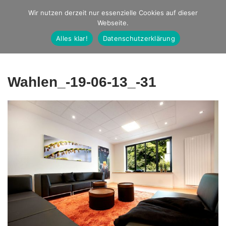
Studio Ernst
Wir nutzen derzeit nur essenzielle Cookies auf dieser
Webseite.
Fotografie
Alles klar!
Datenschutzerklärung
Wahlen_-19-06-13_-31