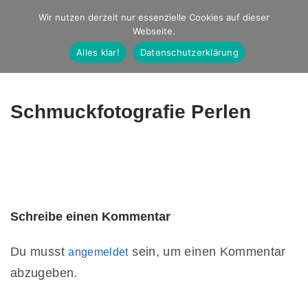
Studio Ernst
Wir nutzen derzeit nur essenzielle Cookies auf dieser
Webseite.
Fotografie
Alles klar!
Datenschutzerklärung
Schmuckfotografie Perlen
Schreibe einen Kommentar
Du musst
sein, um einen Kommentar
angemeldet
abzugeben.